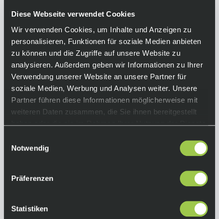
Sleeve Jersey kombiniert ultraleichte Flexair-
Atmungsaktivität mit TruDri®-Technologie für
Diese Webseite verwendet Cookies
optimalen Feuchtigkeitstransport.
Wir verwenden Cookies, um Inhalte und Anzeigen zu
Bewegungsfreiheit, stylishes Design und
personalisieren, Funktionen für soziale Medien anbieten
legendäre Fox-Qualität – perfekt für dein
zu können und die Zugriffe auf unsere Website zu
nächstes Offroad-Abenteuer!
Welche Größe
analysieren. Außerdem geben wir Informationen zu Ihrer
passt dir?
Hier findest du die Größentabellen
Verwendung unserer Website an unsere Partner für
von Fox.
soziale Medien, Werbung und Analysen weiter. Unsere
Partner führen diese Informationen möglicherweise mit
Equipment
weiteren Daten zusammen, die Sie ihnen bereitgestellt
haben oder die sie im Rahmen Ihrer Nutzung der Dienste
Funktionen:
gesammelt haben.
Einwilligungsauswahl
• leichtes MTB-Langarmtrikot
Notwendig
• für Frauen
• TruDri™-Gewebe zur Ableitung von
Feuchtigkeit für trockenen Tragekomfort
Präferenzen
• geschlitzter Saum für maximale
Bewegungsfreiheit
Statistiken
• geklebte Saum-, Hals- und Ärmelöffnungen