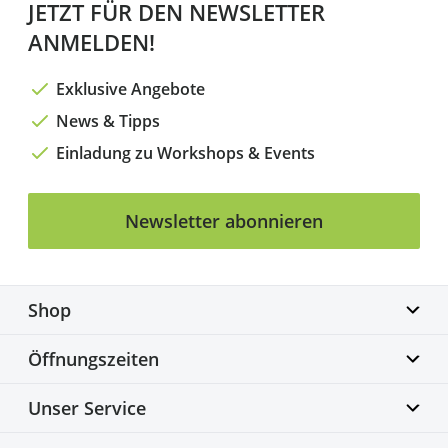
JETZT FÜR DEN NEWSLETTER
ANMELDEN!
Exklusive Angebote
News & Tipps
Einladung zu Workshops & Events
Newsletter abonnieren
Shop
Biketime GmbH
Öffnungszeiten
Alter Flughafen 7a
30179 Hannover
Montag geschlossen
Unser Service
info@biketime.de
Dienstag – Freitag
+49 511 67998300
11:00 – 18:30 Uhr
Bike Fittingcenter