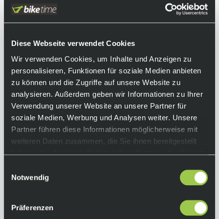
Design und Koroyd-Einsätzen sitzen perfekt
und schützen zuverlässig – bergab wie
bergauf. Ultraleicht, atmungsaktiv und mit
minimalistischem Slip-on-Design bieten sie dir
Diese Webseite verwendet Cookies
top Komfort beim Pedalieren und starken
Wir verwenden Cookies, um Inhalte und Anzeigen zu
Aufprallschutz, wenn’s drauf ankommt. Ideal
personalisieren, Funktionen für soziale Medien anbieten
für anspruchsvolle Enduro-Touren.
zu können und die Zugriffe auf unsere Website zu
analysieren. Außerdem geben wir Informationen zu Ihrer
Equipment
Verwendung unserer Website an unsere Partner für
soziale Medien, Werbung und Analysen weiter. Unsere
Funktionen:
Partner führen diese Informationen möglicherweise mit
• Koroyd-Einsätze für ausgezeichneten
weiteren Daten zusammen, die Sie ihnen bereitgestellt
Aufprallschutz und Flexibilität
haben oder die sie im Rahmen Ihrer Nutzung der Dienste
• abriebfestes Cordura®-Gewebe an der
gesammelt haben.
Koroyd-Einsatztasche
Einwilligungsauswahl
• leichte, minimalistische Konstruktion im
Notwendig
Ärmelstil für mehr Komfort und Flexibilität auf
dem Fahrrad
Präferenzen
• große elastische Gripperfelder mit