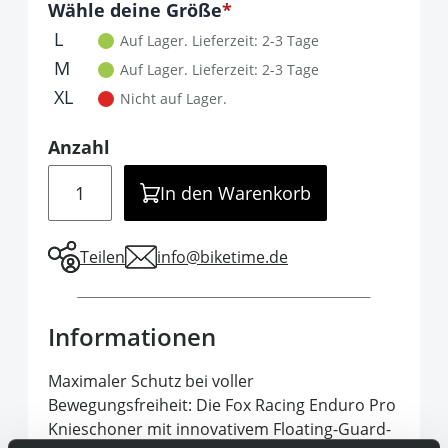
Optionen
Wähle deine Größe
It is required to select one of the available 
L
Auf Lager.
Lieferzeit: 2-3 Tage
M
Auf Lager.
Lieferzeit: 2-3 Tage
XL
Nicht auf Lager.
Anzahl
Menge
In den Warenkorb
Teilen
info@biketime.de
Informationen
Maximaler Schutz bei voller
Bewegungsfreiheit: Die Fox Racing Enduro Pro
Knieschoner mit innovativem Floating-Guard-