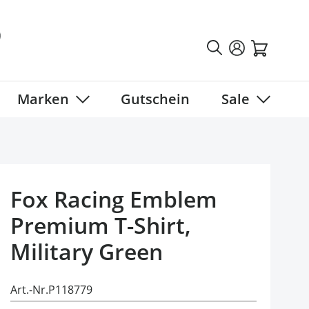
Marken
Gutschein
Sale
tegory
 submenu for Fahrradbekleidung category
Show submenu for Marken category
Show sub
Fox Racing Emblem
Premium T-Shirt,
Military Green
Art.-Nr.
P118779