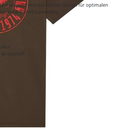
Haut an, während das leichte Design für optimalen
 für deine T-Shirt-Sammlung.
ruktur
 Jerseystoff