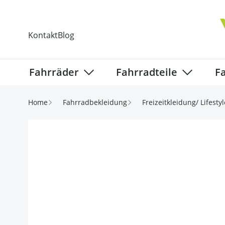
Direkt zum Inhalt
Kontakt
Blog
Fahrräder
Fahrradteile
F
Show submenu for Fahrräder categ
Show subm
Home
Fahrradbekleidung
Freizeitkleidung/ Lifestyl