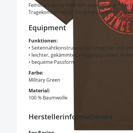
Feinstrick-Jersey fühlt sich angenehm auf der 
Tragekomfort sorgt. Ein echtes Lieblingsstück
Equipment
Funktionen:
• Seitennahtkonstruktion für Integrität und St
• leichter, gekämmter, ringgesponnener, feiner
• bequeme Passform
Farbe:
Military Green
Material:
100 % Baumwolle
Herstellerinformationen
Fox Racing