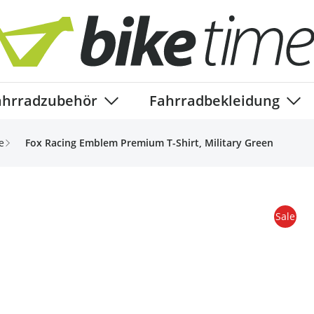
ahrradzubehör
Fahrradbekleidung
ory
enu for Fahrradteile category
Show submenu for Fahrradzubehör ca
Show
e
Fox Racing Emblem Premium T-Shirt, Military Green
Sale