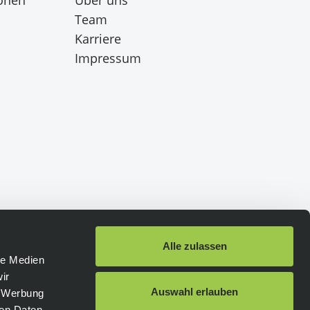
Team
Karriere
Impressum
Alle zulassen
le Medien
ir
Schneller Versand
:
Auswahl erlauben
, Werbung
ren Daten