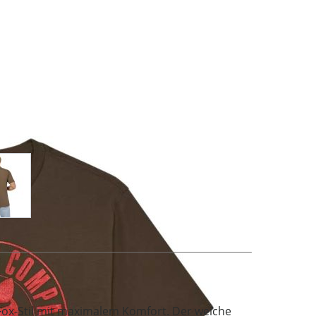
age
View larger image
ox-Stil mit maximalem Komfort. Der weiche