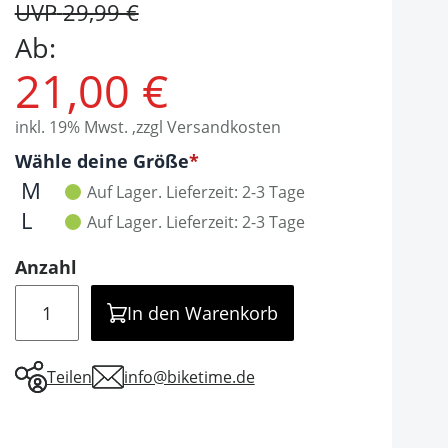
UVP
29,99 €
Ab:
21,00 €
inkl. 19% Mwst. ,zzgl Versandkosten
Optionen
Wähle deine Größe
It is required to select one of the available valu
M
Auf Lager.
Lieferzeit: 2-3 Tage
L
Auf Lager.
Lieferzeit: 2-3 Tage
Anzahl
Menge
In den Warenkorb
Teilen
info@biketime.de