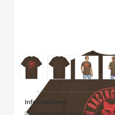
View larger image
View larger image
View larger im
Informationen
Das Emblem Premium Tee vereint ikonischen F