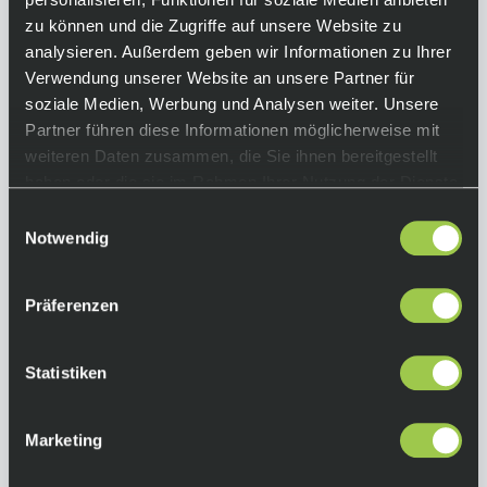
Das Youth Bark Tee überzeugt mit
zu können und die Zugriffe auf unsere Website zu
hochwertigem Feinstrick-Jersey für ein weiches
analysieren. Außerdem geben wir Informationen zu Ihrer
Tragegefühl und maximalen Komfort. Mit der
Verwendung unserer Website an unsere Partner für
auffälligen Interpretation des Fox Head-Logos
soziale Medien, Werbung und Analysen weiter. Unsere
bringt es klassischen Fox-Style in deine
Partner führen diese Informationen möglicherweise mit
Kollektion. Leicht, bequem und ein echter
weiteren Daten zusammen, die Sie ihnen bereitgestellt
Hingucker!
haben oder die sie im Rahmen Ihrer Nutzung der Dienste
Equipment
gesammelt haben.
Einwilligungsauswahl
Notwendig
Funktionen:
• leichter, gekämmter, ringgesponnener,
Präferenzen
feiner Jerseystoff
• bequeme Passform
Statistiken
Farbe:
Midnight Blue
Marketing
Material:
100 % Baumwolle