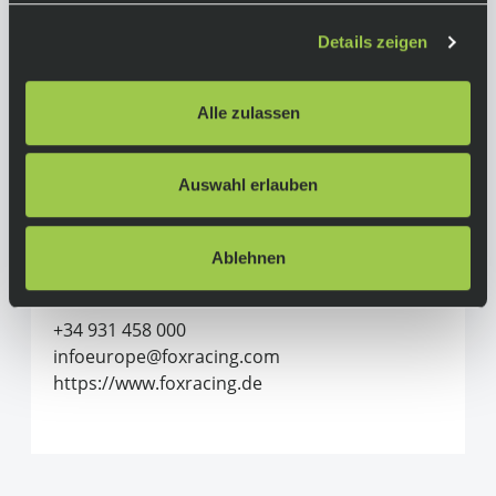
Details zeigen
Herstellerinformationen
Alle zulassen
Fox Racing
Alle Produkte von Fox Racing
Auswahl erlauben
Adventure Sports Group Europe S.L.U.
C/Canudas, 13 (P.E. Mas Blau)
08820 El Prat de Llobregat (Barcelona)
Ablehnen
Spanien
+34 931 458 000
infoeurope@foxracing.com
https://www.foxracing.de