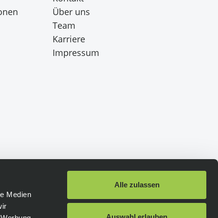
onen
Über uns
Team
Karriere
Impressum
Alle zulassen
le Medien
ir
Schneller Versand
:
Auswahl erlauben
, Werbung