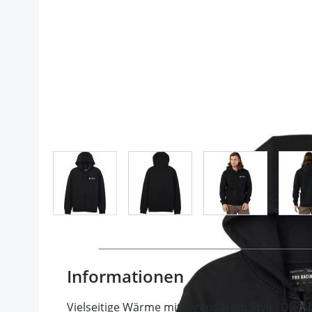
View larger image
View larger image
View larger im
Informationen
Vielseitige Wärme mit legendärem Style. Die A