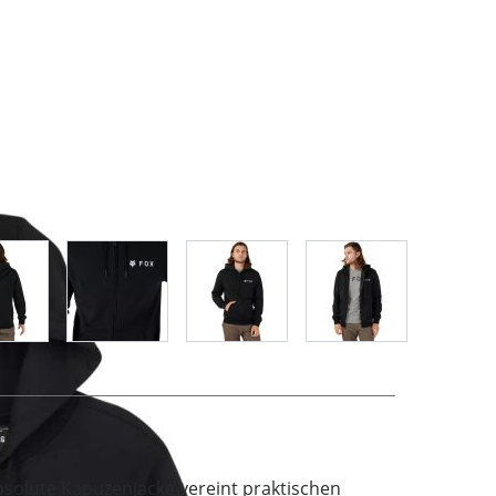
age
View larger image
View larger image
View larger image
View larger imag
bsolute Kapuzenjacke vereint praktischen