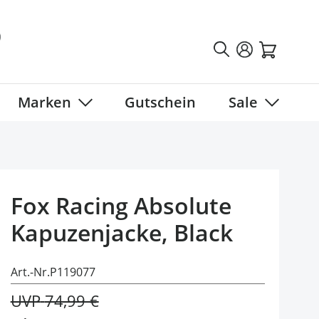
Marken
Gutschein
Sale
tegory
 submenu for Fahrradbekleidung category
Show submenu for Marken category
Show sub
Fox Racing Absolute
Kapuzenjacke, Black
Art.-Nr.
P119077
UVP
74,99 €