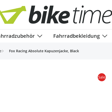
ahrradzubehör
Fahrradbekleidung
ory
enu for Fahrradteile category
Show submenu for Fahrradzubehör ca
Show
e
Fox Racing Absolute Kapuzenjacke, Black
Sale