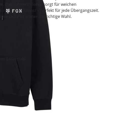
e. Das schwere Fleece sorgt für weichen
egulieren kannst – perfekt für jede Übergangszeit.
ese Jacke ist immer die richtige Wahl.
her Essentials