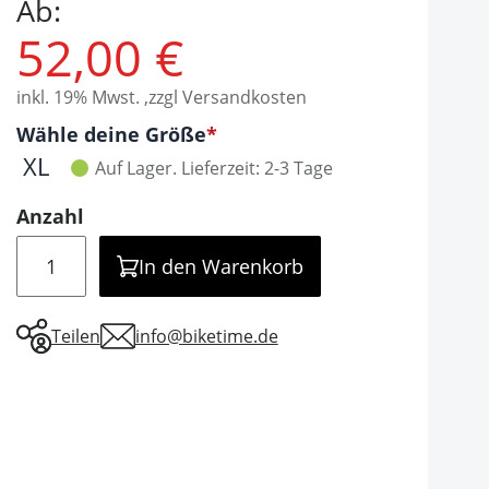
Ab:
52,00 €
inkl. 19% Mwst. ,zzgl Versandkosten
Optionen
Wähle deine Größe
It is required to select one of the available valu
XL
Auf Lager.
Lieferzeit: 2-3 Tage
Anzahl
Menge
In den Warenkorb
Teilen
info@biketime.de