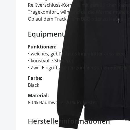
Reißverschluss-Komfort mit gemütlicher Kapuz
Tragekomfort, während du die Wärme mühelos r
Ob auf dem Track, beim BBQ oder zu Hause – di
Equipment
Funktionen:
• weiches, gebürstetes Innenfutter aus Fleece
• kunstvolle Stickerei
• Zwei Eingrifftaschen zum Verstauen zusätzlic
Farbe:
Black
Material:
80 % Baumwolle, 20 % Polyester
Herstellerinformationen