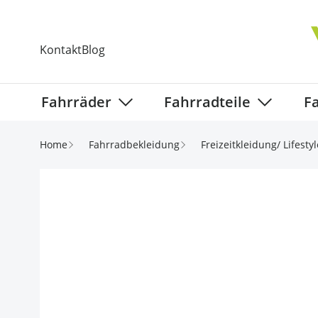
Direkt zum Inhalt
Kontakt
Blog
Fahrräder
Fahrradteile
F
Show submenu for Fahrräder categ
Show subm
Home
Fahrradbekleidung
Freizeitkleidung/ Lifestyl