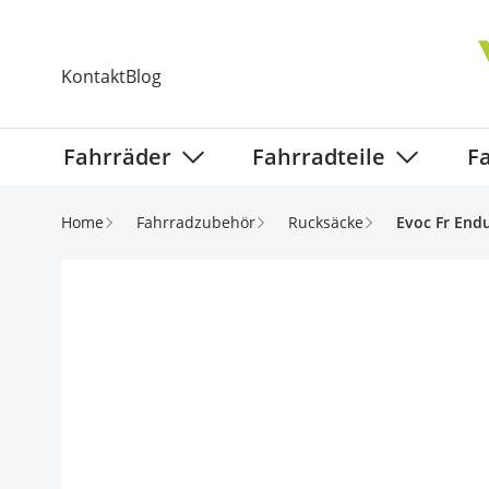
Direkt zum Inhalt
Kontakt
Blog
Fahrräder
Fahrradteile
F
Show submenu for Fahrräder categ
Show subm
Home
Fahrradzubehör
Rucksäcke
Evoc Fr End