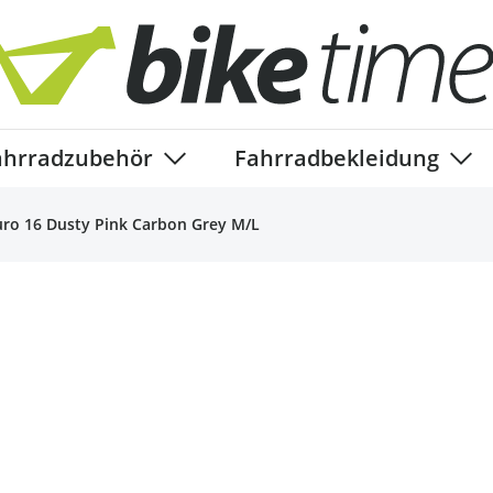
ahrradzubehör
Fahrradbekleidung
ory
enu for Fahrradteile category
Show submenu for Fahrradzubehör ca
Show
uro 16 Dusty Pink Carbon Grey M/L