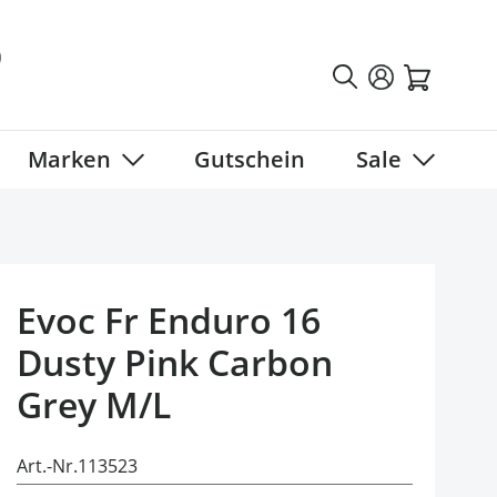
Marken
Gutschein
Sale
tegory
 submenu for Fahrradbekleidung category
Show submenu for Marken category
Show sub
Evoc Fr Enduro 16
Dusty Pink Carbon
Grey M/L
Art.-Nr.
113523