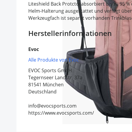
Liteshield Back Protctorabsorbiert bis zu 95 %
Helm-Halterung ausgestattet und verfügt über
Werkzeugfach ist separat vorhanden Trinkblasen
Herstellerinformationen
Evoc
Alle Produkte von Evoc
EVOC Sports GmbH
Tegernseer Landstr. 37a
81541 München
Deutschland
info@evocsports.com
https://www.evocsports.com/