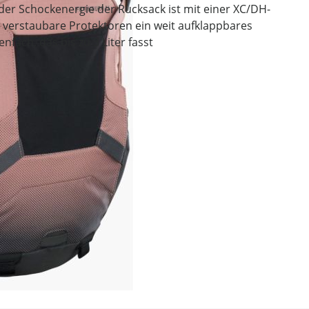
 der Schockenergie der Rucksack ist mit einer XC/DH-
 verstaubare Protektoren ein weit aufklappbares
fach, das bis zu 3 Liter fasst