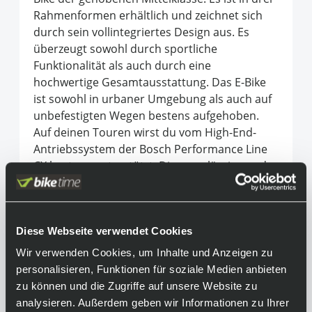
Rahmenformen erhältlich und zeichnet sich
durch sein vollintegriertes Design aus. Es
überzeugt sowohl durch sportliche
Funktionalität als auch durch eine
hochwertige Gesamtausstattung. Das E-Bike
ist sowohl in urbaner Umgebung als auch auf
unbefestigten Wegen bestens aufgehoben.
Auf deinen Touren wirst du vom High-End-
Antriebssystem der Bosch Performance Line
CX bestens unterstützt. Die zuverlässige und
robuste Shimano Deore XT 11-Gang-Schaltung
sowie die pfeilschnelle Bereifung sorgen für
sportliches Fahren.
Diese Webseite verwendet Cookies
Equipment
Wir verwenden Cookies, um Inhalte und Anzeigen zu
personalisieren, Funktionen für soziale Medien anbieten
Achtung:
zu können und die Zugriffe auf unsere Website zu
Das Produktbild kann aufgrund
analysieren. Außerdem geben wir Informationen zu Ihrer