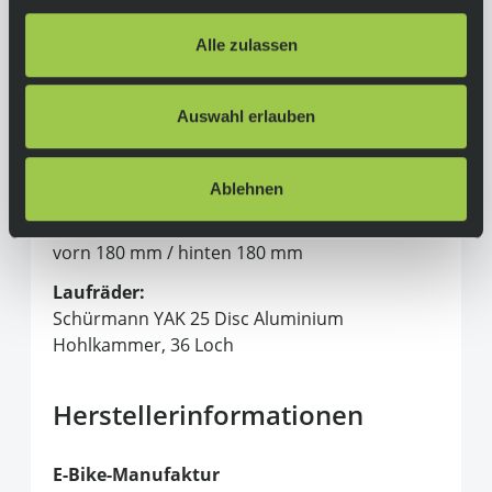
Kassette: Sunrace CS-MS8, 11-fach, 11-46
Alle zulassen
Zähne
Kurbelgarnitur: Miranda Aluminium, 170 mm,
Auswahl erlauben
KMC Kettenblatt 38 Zähne
Bremsen:
Shimano BR-MT410
Ablehnen
Bremsscheiben:
vorn 180 mm / hinten 180 mm
Laufräder:
Schürmann YAK 25 Disc Aluminium
Hohlkammer, 36 Loch
Herstellerinformationen
E-Bike-Manufaktur