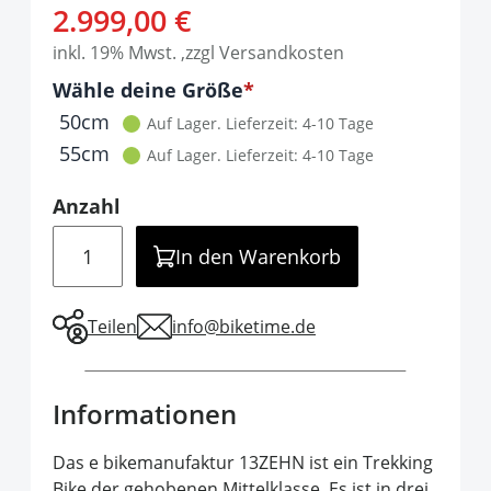
2.999,00 €
inkl. 19% Mwst. ,zzgl Versandkosten
Optionen
Wähle deine Größe
It is required to select one of the available 
50cm
Auf Lager.
Lieferzeit: 4-10 Tage
55cm
Auf Lager.
Lieferzeit: 4-10 Tage
Anzahl
Menge
In den Warenkorb
Teilen
info@biketime.de
Informationen
Das e bikemanufaktur 13ZEHN ist ein Trekking
Bike der gehobenen Mittelklasse. Es ist in drei