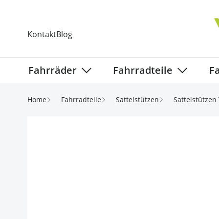
Direkt zum Inhalt
Kontakt
Blog
Fahrräder
Fahrradteile
F
Show submenu for Fahrräder categ
Show subm
Home
Fahrradteile
Sattelstützen
Sattelstützen 