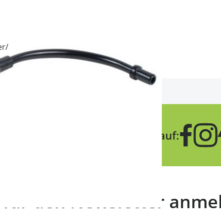
er/
Lass dich beraten:
Folge uns auf:
+49 511 67998300
t für den Newsletter anme