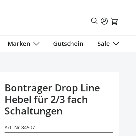
Marken
Gutschein
Sale
tegory
 submenu for Fahrradbekleidung category
Show submenu for Marken category
Show sub
Bontrager Drop Line
Hebel für 2/3 fach
Schaltungen
Art.-Nr.
84507