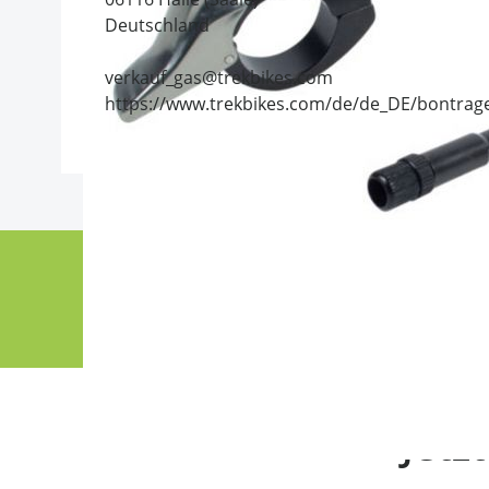
Deutschland
verkauf_gas@trekbikes.com
https://www.trekbikes.com/de/de_DE/bontrag
Jetz