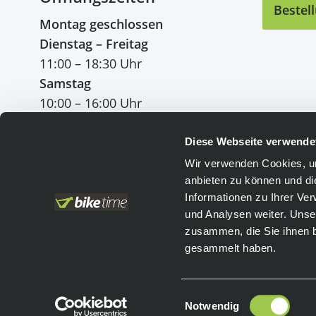
Bestel
Montag geschlossen
Dienstag – Freitag
11:00 – 18:30 Uhr
Samstag
10:00 – 16:00 Uhr
Diese Webseite verwende
Wir verwenden Cookies, um
anbieten zu können und di
Einfach bezahlen
:
Informationen zu Ihrer Ve
und Analysen weiter. Unse
Vorkasse
Leasing
zusammen, die Sie ihnen b
PayPal
gesammelt haben.
Einwilligungsauswahl
Notwendig