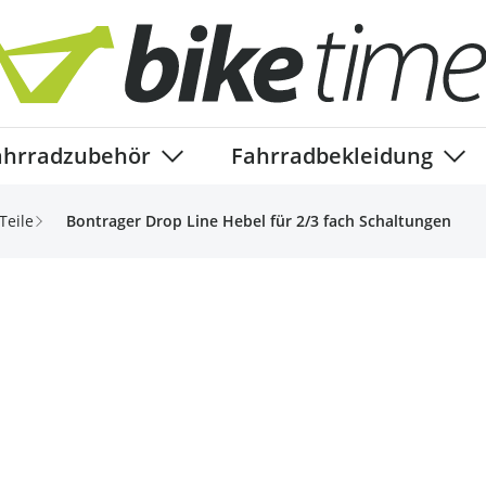
ahrradzubehör
Fahrradbekleidung
ory
enu for Fahrradteile category
Show submenu for Fahrradzubehör ca
Show
Teile
Bontrager Drop Line Hebel für 2/3 fach Schaltungen