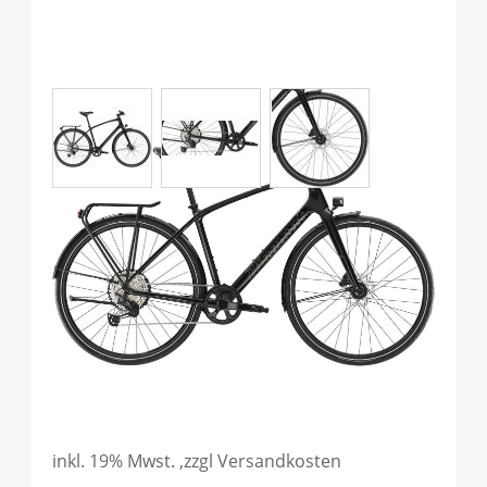
View larger image
View larger image
View larger image
Diamant Rubin Super Legere
Tiefschwarz H
Art.-Nr.
P109762
UVP
1.999,00 €
Ab:
1.899,00 €
inkl. 19% Mwst. ,zzgl Versandkosten