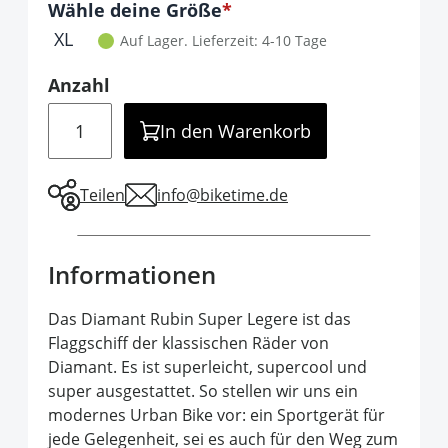
Optionen
Wähle deine Größe
It is required to select one of the available 
XL
Auf Lager.
Lieferzeit: 4-10 Tage
Anzahl
Menge
In den Warenkorb
Teilen
info@biketime.de
Informationen
Das Diamant Rubin Super Legere ist das
Flaggschiff der klassischen Räder von
Diamant. Es ist superleicht, supercool und
super ausgestattet. So stellen wir uns ein
modernes Urban Bike vor: ein Sportgerät für
jede Gelegenheit, sei es auch für den Weg zum