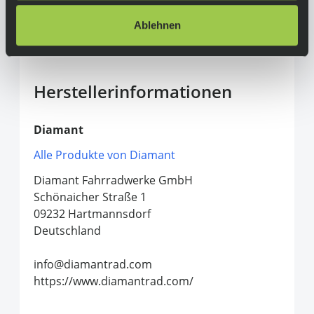
System, Herrmans H-Black MR8 mit Standlicht
Ablehnen
/ LED, Herrmans H-Trace mit Standlicht / LED,
Pletscher Comp Flex 18
Herstellerinformationen
Diamant
Alle Produkte von Diamant
Diamant Fahrradwerke GmbH
Schönaicher Straße 1
09232 Hartmannsdorf
Deutschland
info@diamantrad.com
https://www.diamantrad.com/