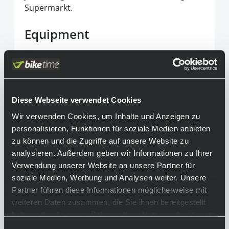
Supermarkt.
Equipment
Achtung:
Das abgebildete Fahrrad kann aufgrund
unterschiedlicher Konfigurationen vom
endgültigen Produkt abweichen. Bitte
Diese Webseite verwendet Cookies
beachte hierfür unsere technischen Daten!
Wir verwenden Cookies, um Inhalte und Anzeigen zu
Rahmen:
personalisieren, Funktionen für soziale Medien anbieten
leichter Carbonrahmen mit sportiver
zu können und die Zugriffe auf unsere Website zu
Geometrie / innenverlegte Züge / Doutrap
analysieren. Außerdem geben wir Informationen zu Ihrer
kompatibel
Verwendung unserer Website an unsere Partner für
soziale Medien, Werbung und Analysen weiter. Unsere
Gabel:
Partner führen diese Informationen möglicherweise mit
Carbongabel
weiteren Daten zusammen, die Sie ihnen bereitgestellt
Antrieb:
haben oder die sie im Rahmen Ihrer Nutzung der Dienste
Shimano Deore XT / 12-fach
gesammelt haben.