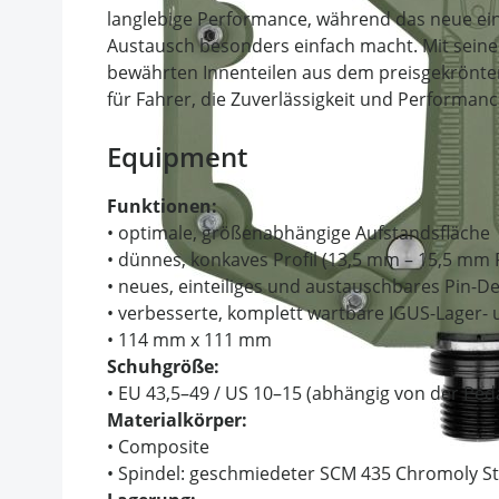
langlebige Performance, während das neue ein
Austausch besonders einfach macht. Mit sei
bewährten Innenteilen aus dem preisgekrönten
für Fahrer, die Zuverlässigkeit und Performan
Equipment
Funktionen:
• optimale, größenabhängige Aufstandsfläche
• dünnes, konkaves Profil (13,5 mm – 15,5 mm
• neues, einteiliges und austauschbares Pin-De
• verbesserte, komplett wartbare IGUS-Lager
• 114 mm x 111 mm
Schuhgröße:
• EU 43,5–49 / US 10–15 (abhängig von der Ped
Materialkörper:
• Composite
• Spindel: geschmiedeter SCM 435 Chromoly St