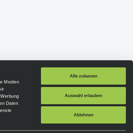
Alle zulassen
le Medien
ir
Schneller Versand
:
Auswahl erlauben
, Werbung
ren Daten
ienste
DHL
DHL Express
Ablehnen
Hellmann