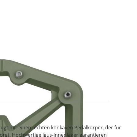
ugt mit einem echten konkaven Pedalkörper, der für
orgt. Hochwertige Igus-Innenlager garantieren