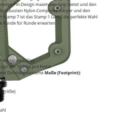
teilige Pin-Design maximalen Grip bietet und den
nem robusten Nylon-Composite-Körper und den
 Stamp 7 ist das Stamp 1 Gen 2 die perfekte Wahl
ce Runde für Runde erwarten.
 Pedalkörperhöhe)
sign mit 10 Pins pro Pedal
- und Dichtungssysteme
Maße (Footprint):
algröße)
ahl