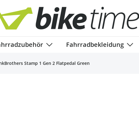
ahrradzubehör
Fahrradbekleidung
ory
enu for Fahrradteile category
Show submenu for Fahrradzubehör ca
Show
nkBrothers Stamp 1 Gen 2 Flatpedal Green