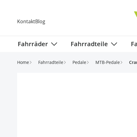
Direkt zum Inhalt
Kontakt
Blog
Fahrräder
Fahrradteile
F
Show submenu for Fahrräder categ
Show subm
Home
Fahrradteile
Pedale
MTB-Pedale
Cra