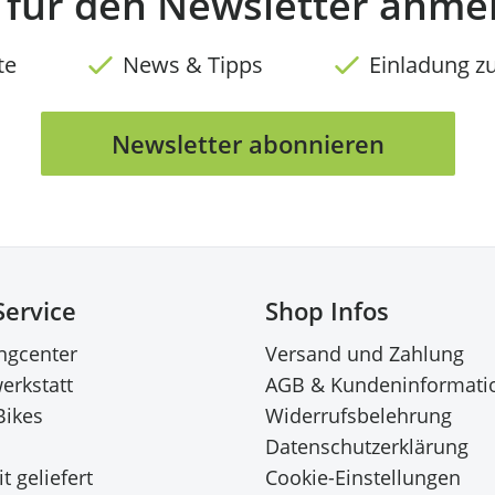
t für den Newsletter anme
te
News & Tipps
Einladung z
Newsletter abonnieren
Service
Shop Infos
ingcenter
Versand und Zahlung
erkstatt
AGB & Kundeninformati
Bikes
Widerrufsbelehrung
Datenschutzerklärung
t geliefert
Cookie-Einstellungen