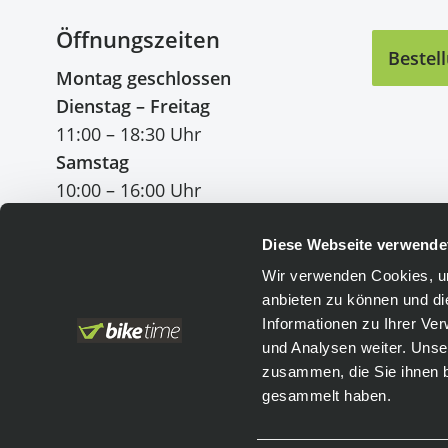
Öffnungszeiten
Bestel
Montag geschlossen
Dienstag – Freitag
11:00 – 18:30 Uhr
Samstag
10:00 – 16:00 Uhr
Diese Webseite verwende
Wir verwenden Cookies, um
anbieten zu können und di
Einfach bezahlen
:
Informationen zu Ihrer Ve
und Analysen weiter. Unse
Vorkasse
Leasing
zusammen, die Sie ihnen b
PayPal
gesammelt haben.