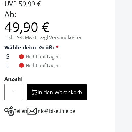
UVP
59,99 €
Ab:
49,90 €
inkl. 19% Mwst. ,zzgl Versandkosten
Optionen
Wähle deine Größe
It is required to select one of the available valu
S
Nicht auf Lager.
L
Nicht auf Lager.
Anzahl
Menge
In den Warenkorb
Teilen
info@biketime.de