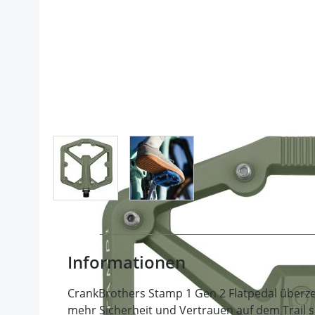
View larger image
View larger image
Informationen
CrankBrothers Stamp 1 Gen 2 Flatpedal überze
mehr Sicherheit und Vertrauen auf dem Trail s