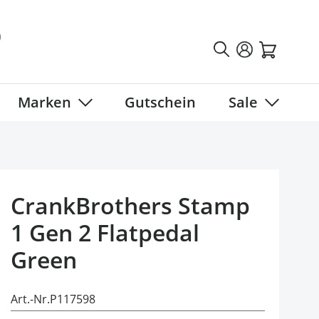
Marken
Gutschein
Sale
tegory
 submenu for Fahrradbekleidung category
Show submenu for Marken category
Show sub
CrankBrothers Stamp
1 Gen 2 Flatpedal
Green
Art.-Nr.
P117598