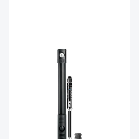
CrankBrothers Klic HP
Handpumpe/CO2-Pumpe
analoges Manometer inkl.
Rahmenhalter Midnight
Edition
Art.-Nr.
91940
UVP
57,99 €