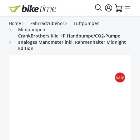
Direkt zum Inhalt
Home
Fahrradzubehör
Luftpumpen
Minipumpen
CrankBrothers Klic HP Handpumpe/CO2-Pumpe
analoges Manometer inkl. Rahmenhalter Midnight
Edition
Sale