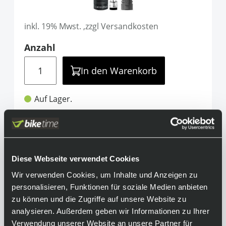
49,90 €
inkl. 19% Mwst. ,zzgl Versandkosten
Anzahl
Menge
In den Warenkorb
Auf Lager.
Lieferzeit: 2-3 Tage
Teilen
info@biketime.de
Diese Webseite verwendet Cookies
Informationen
Wir verwenden Cookies, um Inhalte und Anzeigen zu
personalisieren, Funktionen für soziale Medien anbieten
Die neue CrankBrothers Klic-Pumpe mit
zu können und die Zugriffe auf unsere Website zu
Manometer darf auf keiner Tour fehlen. Die
analysieren. Außerdem geben wir Informationen zu Ihrer
flexible Premiumpumpe lässt sich per
Verwendung unserer Website an unsere Partner für