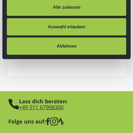
Cosmic Sports GmbH
Alle zulassen
Leyher Straße 47
90763 Fürth
Auswahl erlauben
Deutschland
+49 911 31 07 55 0
Ablehnen
info@cosmicsports.de
https://www.crankbrothers.com
Lass dich beraten:
+49 511 67998300
Folge uns auf: