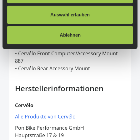
Hinten: Reserve 64TA, DT Swiss 180, 12x142
mm, HG freehub 24H, centerlock, tubeless
Auswahl erlauben
compatible
Sattelstütze:
Cervélo SP34 Carbon
Ablehnen
Zubehör:
• Cervélo Front Computer/Accessory Mount
887
• Cervélo Rear Accessory Mount
Herstellerinformationen
Cervélo
Alle Produkte von Cervélo
Pon.Bike Performance GmbH
Hauptstraße 17 & 19