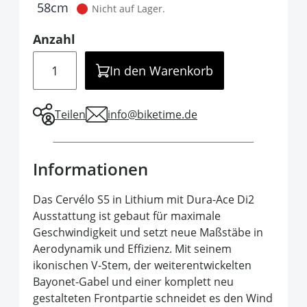
It is required to select one of the available 
58cm
Nicht auf Lager.
Anzahl
Menge
In den Warenkorb
Teilen
info@biketime.de
Informationen
Das Cervélo S5 in Lithium mit Dura-Ace Di2
Ausstattung ist gebaut für maximale
Geschwindigkeit und setzt neue Maßstäbe in
Aerodynamik und Effizienz. Mit seinem
ikonischen V-Stem, der weiterentwickelten
Bayonet-Gabel und einer komplett neu
gestalteten Frontpartie schneidet es den Wind