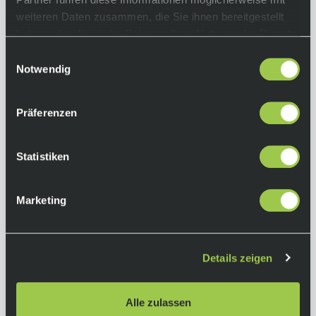
Gabel:
weiteren Daten zusammen, die Sie ihnen bereitgestellt
Cervélo All-Carbon, Bayonet S5 Fork
haben oder die sie im Rahmen Ihrer Nutzung der Dienste
gesammelt haben.
Antrieb:
Einwilligungsauswahl
Notwendig
Shimano Dura-Ace Di2
Kassette: Shimano Dura-Ace, R9200, 11-34 Z.,
Präferenzen
12-fach
Kurbelgarnitur: Shimano Dura-Ace, R9200,
54/40 Z.
Statistiken
Bremsen:
Shimano Dura-Ace, R9270
Marketing
Bremsscheiben:
Shimano CL900 Centerlock
Details zeigen
Laufräder:
Vorne: Reserve 57TA, DT Swiss 180, 12x100
mm, 24H, centerlock, tubeless compatible
Alle zulassen