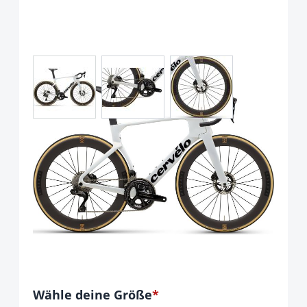
View larger image
View larger image
View larger image
Cervelo S5 Shimano Dura Ace
Di2, 2026 Lithium
Art.-Nr.
P121398
Ab:
13.999,00 €
inkl. 19% Mwst. ,zzgl Versandkosten
Optionen
Wähle deine Größe