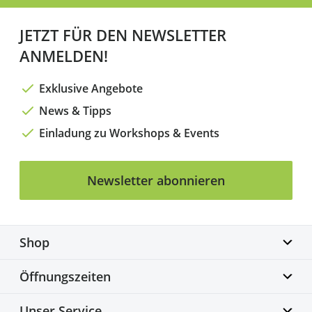
JETZT FÜR DEN NEWSLETTER
ANMELDEN!
Exklusive Angebote
News & Tipps
Einladung zu Workshops & Events
Newsletter abonnieren
Shop
Biketime GmbH
Öffnungszeiten
Alter Flughafen 7a
30179 Hannover
Montag geschlossen
Unser Service