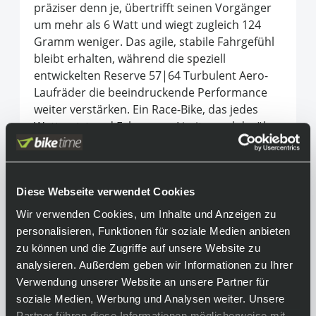
präziser denn je, übertrifft seinen Vorgänger
um mehr als 6 Watt und wiegt zugleich 124
Gramm weniger. Das agile, stabile Fahrgefühl
bleibt erhalten, während die speziell
entwickelten Reserve 57|64 Turbulent Aero-
Laufräder die beeindruckende Performance
weiter verstärken. Ein Race-Bike, das jedes
Watt nutzt und Fahrer ans Limit – und darüber
hinaus – bringt.
Equipment
Diese Webseite verwendet Cookies
Achtung:
Wir verwenden Cookies, um Inhalte und Anzeigen zu
Das Produktbild kann aufgrund
personalisieren, Funktionen für soziale Medien anbieten
unterschiedlicher Konfigurationen vom
zu können und die Zugriffe auf unsere Website zu
endgültigen Produkt abweichen.
analysieren. Außerdem geben wir Informationen zu Ihrer
Verwendung unserer Website an unsere Partner für
Rahmen:
soziale Medien, Werbung und Analysen weiter. Unsere
Cervélo All-Carbon
Partner führen diese Informationen möglicherweise mit