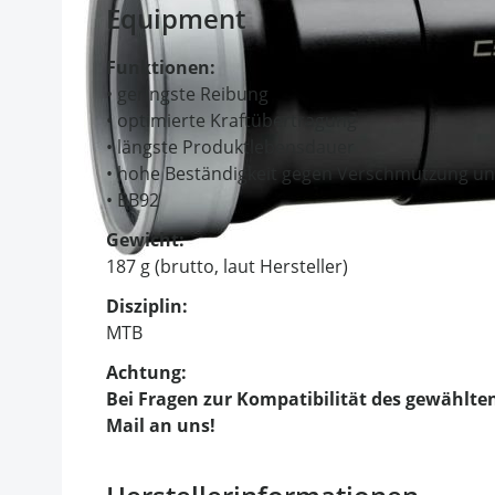
Equipment
Funktionen:
• geringste Reibung
• optimierte Kraftübertragung
• längste Produktlebensdauer
• hohe Beständigkeit gegen Verschmutzung un
• BB92
Gewicht:
187 g (brutto, laut Hersteller)
Disziplin:
MTB
Achtung:
Bei Fragen zur Kompatibilität des gewählten
Mail an uns!