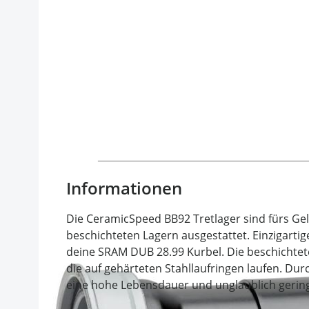
Informationen
Die CeramicSpeed BB92 Tretlager sind fürs Ge
beschichteten Lagern ausgestattet. Einzigartige
deine SRAM DUB 28.99 Kurbel. Die beschicht
die auf gehärteten Stahllaufringen laufen. Dur
eine hohe Lebensdauer und unglaublich gerin