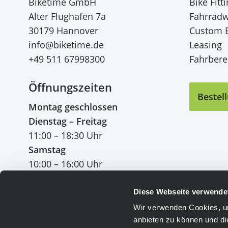
Biketime GmbH
Bike Fitt
Alter Flughafen 7a
Fahrradw
30179 Hannover
Custom 
info@biketime.de
Leasing
+49 511 67998300
Fahrberei
Öffnungszeiten
Bestel
Montag geschlossen
Dienstag – Freitag
11:00 – 18:30 Uhr
Samstag
10:00 – 16:00 Uhr
Diese Webseite verwende
Wir verwenden Cookies, um
anbieten zu können und di
Einfach bezahlen
: