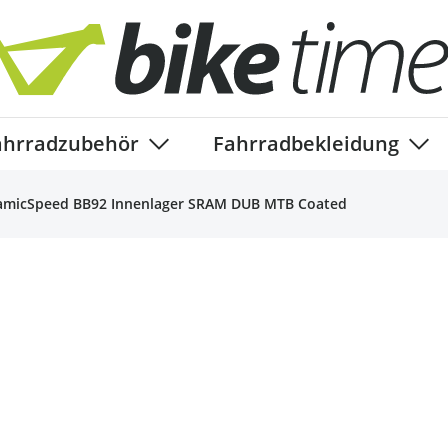
ahrradzubehör
Fahrradbekleidung
ory
enu for Fahrradteile category
Show submenu for Fahrradzubehör ca
Show
amicSpeed BB92 Innenlager SRAM DUB MTB Coated