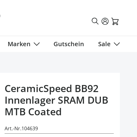
Marken
Gutschein
Sale
tegory
 submenu for Fahrradbekleidung category
Show submenu for Marken category
Show sub
CeramicSpeed BB92
Innenlager SRAM DUB
MTB Coated
Art.-Nr.
104639