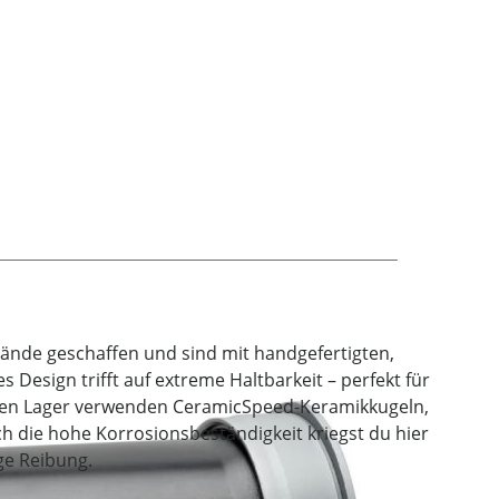
lände geschaffen und sind mit handgefertigten,
s Design trifft auf extreme Haltbarkeit – perfekt für
eten Lager verwenden CeramicSpeed-Keramikkugeln,
ch die hohe Korrosionsbeständigkeit kriegst du hier
ge Reibung.