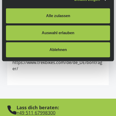
Bontrager
Alle Produkte von Bontrager
Alle zulassen
Trek Bicycle GmbH
Wegastrasse 8C
Auswahl erlauben
06116 Halle (Saale)
Deutschland
Ablehnen
verkauf_gas@trekbikes.com
https://www.trekbikes.com/de/de_DE/bontrag
er/
Lass dich beraten:
+49 511 67998300