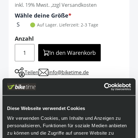
inkl. 19% Mwst. ,zzgl Versandkosten
Optionen
Wähle deine Größe
It is required to select one of the available 
S
Auf Lager.
Lieferzeit: 2-3 Tage
Anzahl
Menge
In den Warenkorb
Teilen
info@biketime.de
Informationen
Diese Webseite verwendet Cookies
Der neue Bontrager Velocis MIPS vereint
überragende Performance mit beispiellosem
Wir verwenden Cookies, um Inhalte und Anzeigen zu
Tragekomfort. Dieser Premium-Rennrad-
personalisieren, Funktionen für soziale Medien anbieten
Fahrradhelm ist superleicht und schnittig,
zu können und die Zugriffe auf unsere Website zu