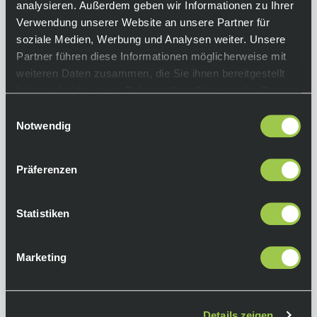
damit du auch bei hohen Geschwindigkeiten
analysieren. Außerdem geben wir Informationen zu Ihrer
und maximaler Anstrengung stets mit kühlem
Verwendung unserer Website an unsere Partner für
Kopf unterwegs bist.
soziale Medien, Werbung und Analysen weiter. Unsere
Partner führen diese Informationen möglicherweise mit
Equipment
weiteren Daten zusammen, die Sie ihnen bereitgestellt
haben oder die sie im Rahmen Ihrer Nutzung der Dienste
Premium-Rennrad-Helm MIPS Brain
gesammelt haben.
Einwilligungsauswahl
Protection System Boa-Verschluss-System
Notwendig
durchgehende, vertiefte Belüftungskanäle
Spezielle Öffnungen für die sichere Aufnahme
Präferenzen
der Sonnenbrille; inkl. Crash Replacement
Guarantee Material:
Polster=Feuchtigkeitsabführende Polster
Statistiken
Gewicht: 245g Farbe: Viper Red inkl. Beutel,
Crash Replacement Guarantee und TREK-
Marketing
Segafredo-Aufkleberset
Herstellerinformationen
Details zeigen