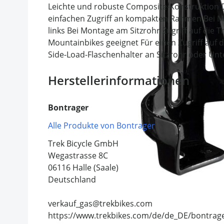
Leichte und robuste Composite-Konstruktion Di
einfachen Zugriff an kompakten Rahmen Bei Mo
links Bei Montage am Sitzrohr Zugriff auf die 
Mountainbikes geeignet Für einen Zugriff auf
Side-Load-Flaschenhalter an Sitzrohr oder Un
Herstellerinformationen
Bontrager
Alle Produkte von Bontrager
Trek Bicycle GmbH
Wegastrasse 8C
06116 Halle (Saale)
Deutschland
verkauf_gas@trekbikes.com
https://www.trekbikes.com/de/de_DE/bontrag