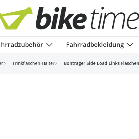
ahrradzubehör
Fahrradbekleidung
ory
enu for Fahrradteile category
Show submenu for Fahrradzubehör ca
Show
er
Trinkflaschen-Halter
Bontrager Side Load Links Flaschen