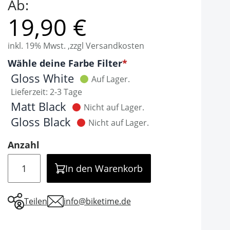
Ab:
19,90 €
inkl. 19% Mwst. ,zzgl Versandkosten
Optionen
Wähle deine Farbe Filter
It is required to select one of the available valu
Gloss White
Auf Lager.
Lieferzeit: 2-3 Tage
Matt Black
Nicht auf Lager.
Gloss Black
Nicht auf Lager.
Anzahl
Menge
In den Warenkorb
Teilen
info@biketime.de