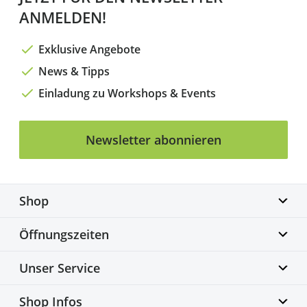
ANMELDEN!
Exklusive Angebote
News & Tipps
Einladung zu Workshops & Events
Newsletter abonnieren
Shop
Biketime GmbH
Öffnungszeiten
Alter Flughafen 7a
30179 Hannover
Montag geschlossen
Unser Service
info@biketime.de
Dienstag – Freitag
+49 511 67998300
11:00 – 18:30 Uhr
Bike Fittingcenter
Shop Infos