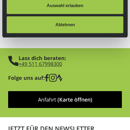
verkauf_gas@trekbikes.com
Auswahl erlauben
https://www.trekbikes.com/de/de_DE/bontrag
er/
Ablehnen
Lass dich beraten:
+49 511 67998300
Folge uns auf:
Anfahrt
(Karte öffnen)
JETZT FÜR DEN NEWSLETTER