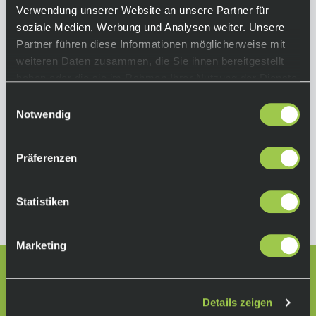
Verwendung unserer Website an unsere Partner für
soziale Medien, Werbung und Analysen weiter. Unsere
Partner führen diese Informationen möglicherweise mit
Wahoo Elemnt Ace GPS Computer inkl.
weiteren Daten zusammen, die Sie ihnen bereitgestellt
Halterung
haben oder die sie im Rahmen Ihrer Nutzung der Dienste
gesammelt haben.
Einwilligungsauswahl
459,90 €
Sale
inkl. 19% Mwst.
Notwendig
Auf Lager.
In den Warenkorb
Lieferzeit: 2-3 Tage
Präferenzen
Art.-Nr.:
118278
Statistiken
Marketing
Lass dich beraten:
+49 511 67998300
Details zeigen