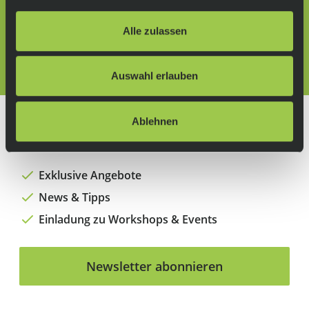
Folge uns auf:
Alle zulassen
Anfahrt
(Karte öffnen)
Auswahl erlauben
JETZT FÜR DEN NEWSLETTER
Ablehnen
ANMELDEN!
Exklusive Angebote
News & Tipps
Einladung zu Workshops & Events
Newsletter abonnieren