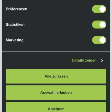
5.999,00 €
Sale
Ab
inkl. 19% Mwst.
Präferenzen
Auf Lager.
In den Warenkorb
Lieferzeit: 4-10 Tage
Statistiken
Art.-Nr.:
P118000
Marketing
Details zeigen
Alle zulassen
Auswahl erlauben
Ablehnen