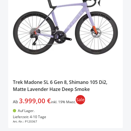
Trek Madone SL 6 Gen 8, Shimano 105 Di2,
Matte Lavender Haze Deep Smoke
3.999,00 €
Sale
Ab
inkl. 19% Mwst.
Auf Lager.
In den Warenkorb
Lieferzeit: 4-10 Tage
Art.-Nr.:
P120367