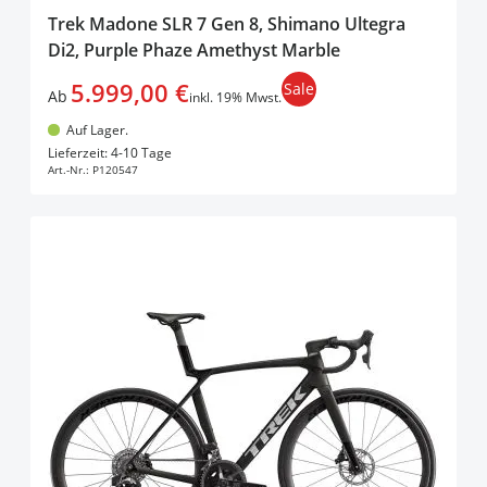
Trek Madone SLR 7 Gen 8, Shimano Ultegra
Di2, Purple Phaze Amethyst Marble
5.999,00 €
Sale
Ab
inkl. 19% Mwst.
Auf Lager.
In den Warenkorb
Lieferzeit: 4-10 Tage
Art.-Nr.:
P120547