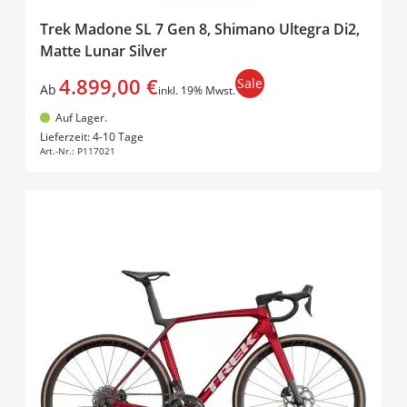
Trek Madone SL 7 Gen 8, Shimano Ultegra Di2,
Matte Lunar Silver
4.899,00 €
Sale
Ab
inkl. 19% Mwst.
Auf Lager.
In den Warenkorb
Lieferzeit: 4-10 Tage
Art.-Nr.:
P117021