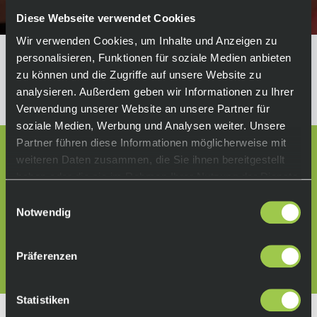
Diese Webseite verwendet Cookies
Wir verwenden Cookies, um Inhalte und Anzeigen zu
personalisieren, Funktionen für soziale Medien anbieten
Wir können keine Produkte entsprechend
zu können und die Zugriffe auf unsere Website zu
dieser Auswahl finden
analysieren. Außerdem geben wir Informationen zu Ihrer
Verwendung unserer Website an unsere Partner für
soziale Medien, Werbung und Analysen weiter. Unsere
Partner führen diese Informationen möglicherweise mit
Lass dich beraten:
weiteren Daten zusammen, die Sie ihnen bereitgestellt
+49 511 67998300
haben oder die sie im Rahmen Ihrer Nutzung der Dienste
gesammelt haben.
Folge uns auf:
Einwilligungsauswahl
Notwendig
Anfahrt
(Karte öffnen)
Präferenzen
Statistiken