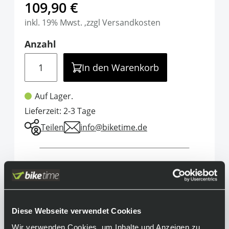
109,90 €
inkl. 19% Mwst. ,zzgl Versandkosten
Anzahl
Menge
In den Warenkorb
Auf Lager.
Lieferzeit: 2-3 Tage
Teilen
info@biketime.de
Informationen
Die 100% Slendale SL Fahrradbrille bringt den
ikonischen Look der Original-Slendale in ein
Diese Webseite verwendet Cookies
schlankeres Format – perfekt für Frauen und
junge Athlet:innen, die keine Kompromisse bei
Wir verwenden Cookies, um Inhalte und Anzeigen zu