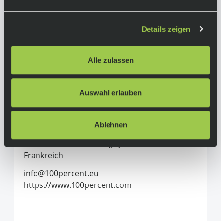
Material:
Polycarbonat
Details zeigen
Herstellerinformationen
Alle zulassen
100%
Auswahl erlauben
Alle Produkte von 100%
100 Percent France SAS
Ablehnen
1bis, Allée du Cret
69890 La Tour de Salvagny
Frankreich
info@100percent.eu
https://www.100percent.com