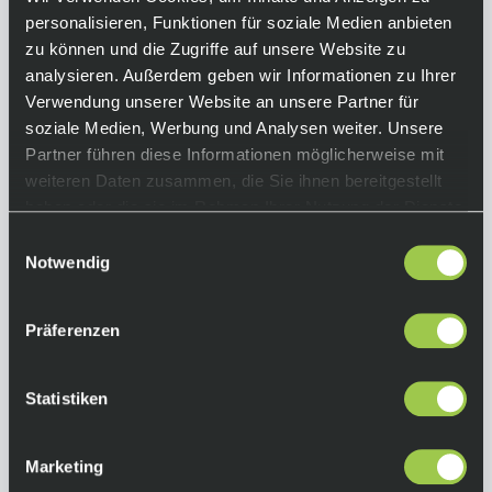
Stil und Sichtfeld machen wollen. Ausgestattet
personalisieren, Funktionen für soziale Medien anbieten
mit der kontrastverstärkenden HiPER®-
zu können und die Zugriffe auf unsere Website zu
Technologie liefert die Brille gestochen scharfe
analysieren. Außerdem geben wir Informationen zu Ihrer
Details, satte Farben und maximale Klarheit –
Verwendung unserer Website an unsere Partner für
für volle Kontrolle auf jedem Terrain.
soziale Medien, Werbung und Analysen weiter. Unsere
Partner führen diese Informationen möglicherweise mit
Equipment
weiteren Daten zusammen, die Sie ihnen bereitgestellt
haben oder die sie im Rahmen Ihrer Nutzung der Dienste
Funktionen:
gesammelt haben.
Einwilligungsauswahl
• Lichtdurchlässigkeit: 14%
Notwendig
• Objektivfilter: Kat. 3
• Ultra-HD-Linsen aus bruchsicherem und
Präferenzen
schlagfestem Polycarbonat
• zylindrische Schutzlinse mit 5,5-Basis für
verbesserte periphere Sicht und Schutz
Statistiken
• 100% UV-Schutz
Farbe:
Marketing
Pitaya